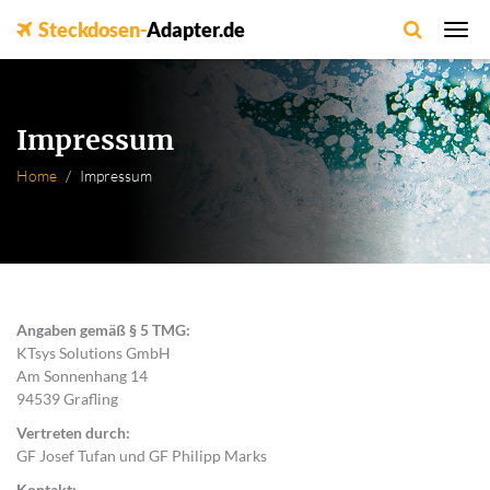
Steckdosen-
Adapter.de
Impressum
Home
Impressum
Angaben gemäß § 5 TMG:
KTsys Solutions GmbH
Am Sonnenhang 14
94539 Grafling
Vertreten durch:
GF Josef Tufan und GF Philipp Marks
Kontakt: