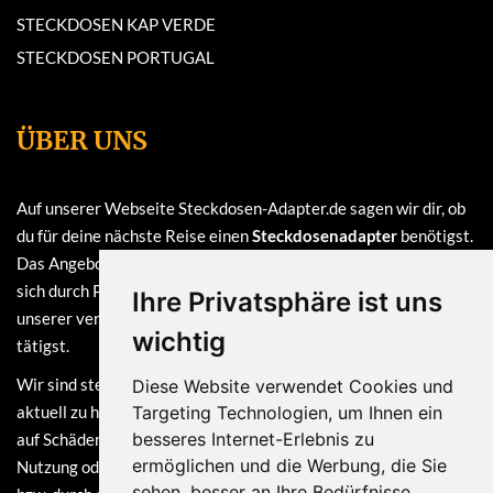
STECKDOSEN KAP VERDE
STECKDOSEN PORTUGAL
ÜBER UNS
Auf unserer Webseite Steckdosen-Adapter.de sagen wir dir, ob
du für deine nächste Reise einen
Steckdosenadapter
benötigst.
Das Angebot auf dieser Webseite ist
kostenlos
und finanziert
sich durch Provisionen, die wir erhalten, sofern du bei einem
Ihre Privatsphäre ist uns
unserer verlinkten Partner (z.B. Amazon) eine Bestellung
wichtig
tätigst.
Wir sind stets bemüht, die Informationen auf dieser Webseite
Diese Website verwendet Cookies und
aktuell zu halten. Dennoch sind Haftungsansprüche, welche sich
Targeting Technologien, um Ihnen ein
besseres Internet-Erlebnis zu
auf Schäden materieller oder ideeller Art beziehen, die durch die
ermöglichen und die Werbung, die Sie
Nutzung oder Nichtnutzung der dargebotenen Informationen
sehen, besser an Ihre Bedürfnisse