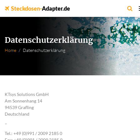
Steckdosen-
Adapter.de
Datenschutzerklärung
Home
Datenschutzerklärung
KTsys Solutions GmbH
Am Sonnenhang 14
94539 Grafling
Deutschland
–
Tel.: +49 (0)991 / 2009 2185 0
Fax: +49 (0)991 / 2009 2185 9