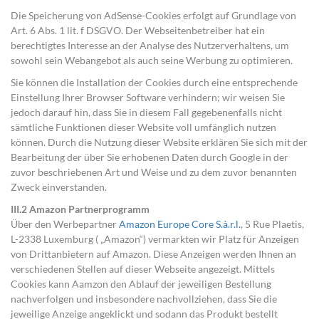
Die Speicherung von AdSense-Cookies erfolgt auf Grundlage von
Art. 6 Abs. 1 lit. f DSGVO. Der Webseitenbetreiber hat ein
berechtigtes Interesse an der Analyse des Nutzerverhaltens, um
sowohl sein Webangebot als auch seine Werbung zu optimieren.
Sie können die Installation der Cookies durch eine entsprechende
Einstellung Ihrer Browser Software verhindern; wir weisen Sie
jedoch darauf hin, dass Sie in diesem Fall gegebenenfalls nicht
sämtliche Funktionen dieser Website voll umfänglich nutzen
können. Durch die Nutzung dieser Website erklären Sie sich mit der
Bearbeitung der über Sie erhobenen Daten durch Google in der
zuvor beschriebenen Art und Weise und zu dem zuvor benannten
Zweck einverstanden.
III.2 Amazon Partnerprogramm
Über den Werbepartner
Amazon Europe Core S.à.r.l.
, 5 Rue Plaetis,
L-2338 Luxemburg ( „Amazon“) vermarkten wir Platz für Anzeigen
von Drittanbietern auf Amazon. Diese Anzeigen werden Ihnen an
verschiedenen Stellen auf dieser Webseite angezeigt. Mittels
Cookies kann Aamzon den Ablauf der jeweiligen Bestellung
nachverfolgen und insbesondere nachvollziehen, dass Sie die
jeweilige Anzeige angeklickt und sodann das Produkt bestellt