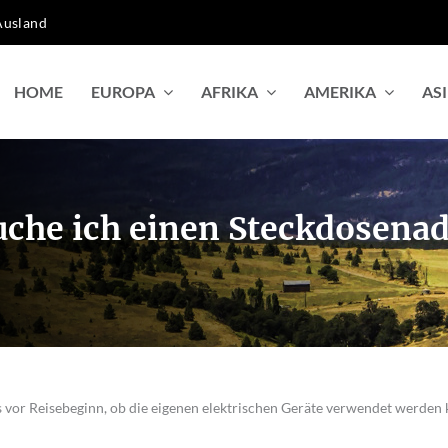
Ausland
HOME
EUROPA
AFRIKA
AMERIKA
AS
uche ich einen Steckdosena
ets vor Reisebeginn, ob die eigenen elektrischen Geräte verwendet werden