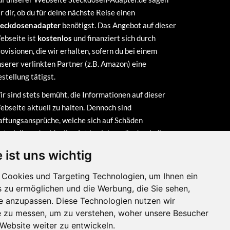
r dir, ob du für deine nächste Reise einen
teckdosenadapter
benötigst. Das Angebot auf dieser
ebseite ist
kostenlos
und finanziert sich durch
ovisionen, die wir erhalten, sofern du bei einem
serer verlinkten Partner (z.B. Amazon) eine
stellung tätigst.
r sind stets bemüht, die Informationen auf dieser
bseite aktuell zu halten. Dennoch sind
ftungsansprüche, welche sich auf Schäden
terieller oder ideeller Art beziehen, die durch die
utzung oder Nichtnutzung der dargebotenen
 ist uns wichtig
formationen bzw. durch die Nutzung fehlerhafter und
vollständiger Informationen verursacht wurden,
Cookies und Targeting Technologien, um Ihnen ein
undsätzlich ausgeschlossen.
s zu ermöglichen und die Werbung, die Sie sehen,
se anzupassen. Diese Technologien nutzen wir
 zu messen, um zu verstehen, woher unsere Besucher
ebsite weiter zu entwickeln.