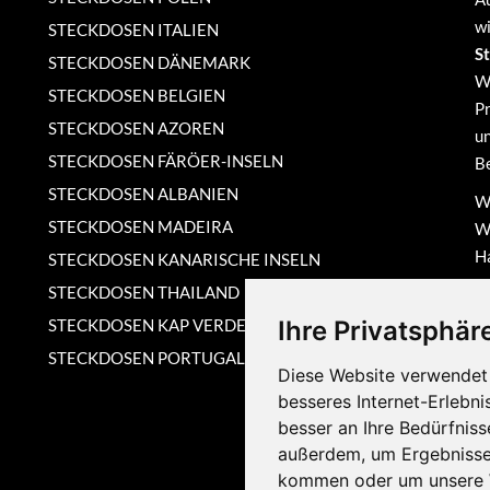
wi
STECKDOSEN ITALIEN
S
STECKDOSEN DÄNEMARK
W
STECKDOSEN BELGIEN
Pr
STECKDOSEN AZOREN
un
STECKDOSEN FÄRÖER-INSELN
Be
STECKDOSEN ALBANIEN
Wi
STECKDOSEN MADEIRA
We
Ha
STECKDOSEN KANARISCHE INSELN
ma
STECKDOSEN THAILAND
N
STECKDOSEN KAP VERDE
Ihre Privatsphäre
In
STECKDOSEN PORTUGAL
un
Diese Website verwendet 
gr
besseres Internet-Erlebni
besser an Ihre Bedürfnis
außerdem, um Ergebnisse
kommen oder um unsere W