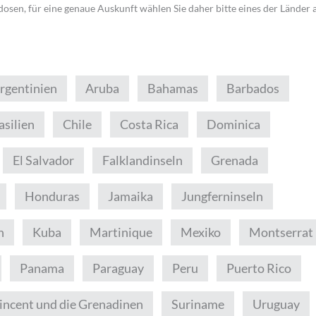
dosen, für eine genaue Auskunft wählen Sie daher bitte eines der Länder 
rgentinien
Aruba
Bahamas
Barbados
asilien
Chile
Costa Rica
Dominica
El Salvador
Falklandinseln
Grenada
Honduras
Jamaika
Jungferninseln
n
Kuba
Martinique
Mexiko
Montserrat
Panama
Paraguay
Peru
Puerto Rico
Vincent und die Grenadinen
Suriname
Uruguay