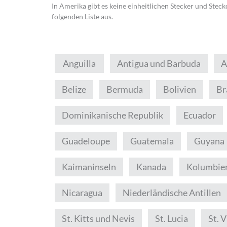
In Amerika gibt es keine einheitlichen Stecker und Steck
folgenden Liste aus.
Anguilla
Antigua und Barbuda
A
Belize
Bermuda
Bolivien
Br
Dominikanische Republik
Ecuador
Guadeloupe
Guatemala
Guyana
Kaimaninseln
Kanada
Kolumbie
Nicaragua
Niederländische Antillen
St. Kitts und Nevis
St. Lucia
St. 