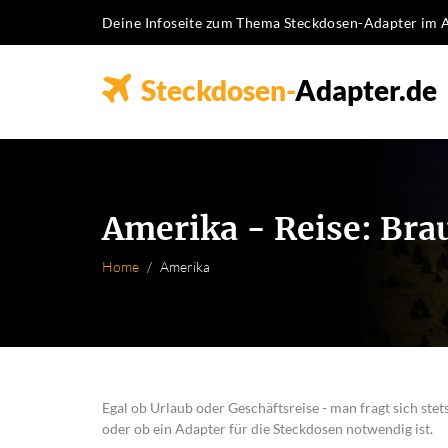
Deine Infoseite zum Thema Steckdosen-Adapter im 
Steckdosen-
Adapter.de
Amerika - Reise: Bra
Home
Amerika
Egal ob Urlaub oder Geschäftsreise - man fragt sich st
oder ob ein Adapter für die Steckdosen notwendig ist.