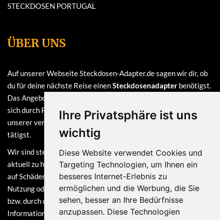
STECKDOSEN PORTUGAL
ÜBER UNS
Auf unserer Webseite Steckdosen-Adapter.de sagen wir dir, ob
du für deine nächste Reise einen
Steckdosenadapter
benötigst.
Das Angebot auf dieser Webseite ist
kostenlos
und finanziert
sich durch Provisionen, die wir erhalten, sofern du bei einem
Ihre Privatsphäre ist uns
unserer verlinkten Partner (z.B. Amazon) eine Bestellung
wichtig
tätigst.
Wir sind stets bemüht, die Informationen auf dieser Webseite
Diese Website verwendet Cookies und
aktuell zu halten. Dennoch sind Haftungsansprüche, welche sich
Targeting Technologien, um Ihnen ein
besseres Internet-Erlebnis zu
auf Schäden materieller oder ideeller Art beziehen, die durch die
ermöglichen und die Werbung, die Sie
Nutzung oder Nichtnutzung der dargebotenen Informationen
sehen, besser an Ihre Bedürfnisse
bzw. durch die Nutzung fehlerhafter und unvollständiger
anzupassen. Diese Technologien
Informationen verursacht wurden, grundsätzlich