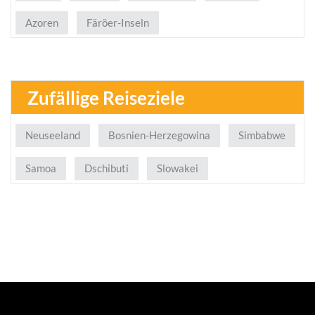
Azoren
Färöer-Inseln
Zufällige Reiseziele
Neuseeland
Bosnien-Herzegowina
Simbabwe
Samoa
Dschibuti
Slowakei