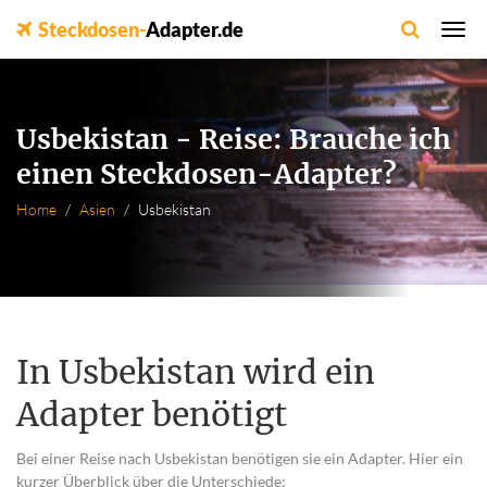
Steckdosen-
Adapter.de
Usbekistan - Reise: Brauche ich
einen Steckdosen-Adapter?
Home
Asien
Usbekistan
In Usbekistan wird ein
Adapter benötigt
Bei einer Reise nach Usbekistan benötigen sie ein Adapter. Hier ein
kurzer Überblick über die Unterschiede: