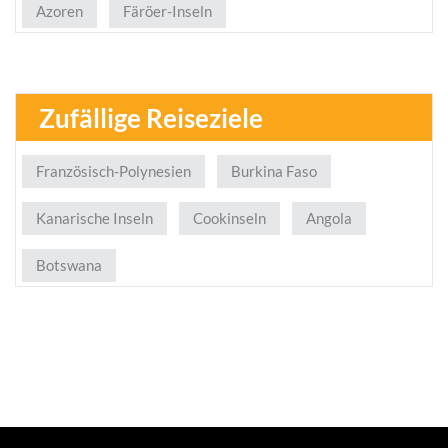
Azoren
Färöer-Inseln
Zufällige Reiseziele
Französisch-Polynesien
Burkina Faso
Kanarische Inseln
Cookinseln
Angola
Botswana