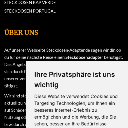
STECKDOSEN KAP VERDE
STECKDOSEN PORTUGAL
ÜBER UNS
Auf unserer Webseite Steckdosen-Adapter.de sagen wir dir, ob
du für deine nächste Reise einen
Steckdosenadapter
benötigst.
Das Angebot auf dieser Webseite ist
kostenlos
und finanziert
sich durch Provisionen, die wir erhalten, sofern du bei einem
Ihre Privatsphäre ist uns
unserer verlinkten Partner (z.B. Amazon) eine Bestellung
wichtig
tätigst.
Wir sind stets bemüht, die Informationen auf dieser Webseite
Diese Website verwendet Cookies und
aktuell zu halten. Dennoch sind Haftungsansprüche, welche sich
Targeting Technologien, um Ihnen ein
besseres Internet-Erlebnis zu
auf Schäden materieller oder ideeller Art beziehen, die durch die
ermöglichen und die Werbung, die Sie
Nutzung oder Nichtnutzung der dargebotenen Informationen
sehen, besser an Ihre Bedürfnisse
bzw. durch die Nutzung fehlerhafter und unvollständiger