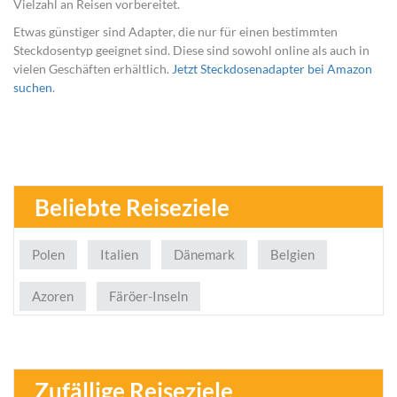
Vielzahl an Reisen vorbereitet.
Etwas günstiger sind Adapter, die nur für einen bestimmten
Steckdosentyp geeignet sind. Diese sind sowohl online als auch in
vielen Geschäften erhältlich.
Jetzt Steckdosenadapter bei Amazon
suchen
.
Beliebte Reiseziele
Polen
Italien
Dänemark
Belgien
Azoren
Färöer-Inseln
Zufällige Reiseziele