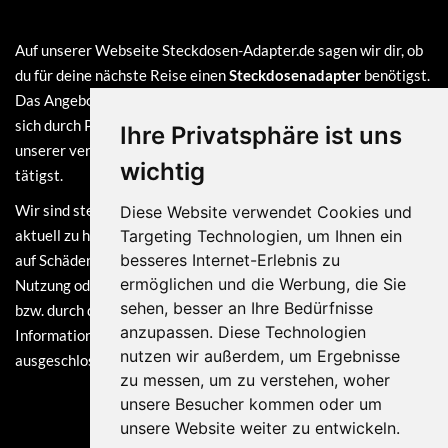
Auf unserer Webseite Steckdosen-Adapter.de sagen wir dir, ob
du für deine nächste Reise einen
Steckdosenadapter
benötigst.
Das Angebot auf dieser Webseite ist
kostenlos
und finanziert
sich durch Provisionen, die wir erhalten, sofern du bei einem
Ihre Privatsphäre ist uns
unserer verlinkten Partner (z.B. Amazon) eine Bestellung
wichtig
tätigst.
Wir sind stets bemüht, die Informationen auf dieser Webseite
Diese Website verwendet Cookies und
aktuell zu halten. Dennoch sind Haftungsansprüche, welche sich
Targeting Technologien, um Ihnen ein
besseres Internet-Erlebnis zu
auf Schäden materieller oder ideeller Art beziehen, die durch die
ermöglichen und die Werbung, die Sie
Nutzung oder Nichtnutzung der dargebotenen Informationen
sehen, besser an Ihre Bedürfnisse
bzw. durch die Nutzung fehlerhafter und unvollständiger
anzupassen. Diese Technologien
Informationen verursacht wurden, grundsätzlich
nutzen wir außerdem, um Ergebnisse
ausgeschlossen.
zu messen, um zu verstehen, woher
unsere Besucher kommen oder um
unsere Website weiter zu entwickeln.