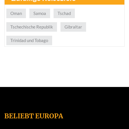
Oman
Samoa
Tschad
Tschechische Republik
Gibraltar
Trinidad und Tobago
BELIEBT EUROPA