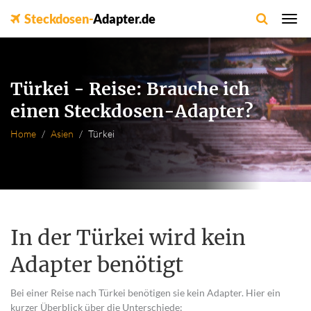
Steckdosen-
Adapter.de
Türkei - Reise: Brauche ich
einen Steckdosen-Adapter?
Home
Asien
Türkei
In der Türkei wird kein
Adapter benötigt
Bei einer Reise nach Türkei benötigen sie kein Adapter. Hier ein
kurzer Überblick über die Unterschiede: