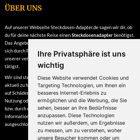
ÜBER UNS
Auf unserer Webseite Steckdosen-Adapter.de sagen wir dir, ob
du für deine nächste Reise einen
Steckdosenadapter
benötigst.
Das Angebot auf dieser Webseite ist
kostenlos
und finanziert
sich durch Provisionen, die wir erhalten, sofern du bei einem
Ihre Privatsphäre ist uns
unserer verlinkten Partner (z.B. Amazon) eine Bestellung
wichtig
tätigst.
Wir sind stets bemüht, die Informationen auf dieser Webseite
Diese Website verwendet Cookies und
aktuell zu halten. Dennoch sind Haftungsansprüche, welche sich
Targeting Technologien, um Ihnen ein
besseres Internet-Erlebnis zu
auf Schäden materieller oder ideeller Art beziehen, die durch die
ermöglichen und die Werbung, die Sie
Nutzung oder Nichtnutzung der dargebotenen Informationen
sehen, besser an Ihre Bedürfnisse
bzw. durch die Nutzung fehlerhafter und unvollständiger
anzupassen. Diese Technologien
Informationen verursacht wurden, grundsätzlich
nutzen wir außerdem, um Ergebnisse
ausgeschlossen.
zu messen, um zu verstehen, woher
unsere Besucher kommen oder um