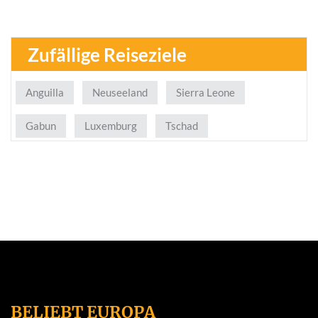
Zufällige Reiseziele
Anguilla
Neuseeland
Sierra Leone
Gabun
Luxemburg
Tschad
BELIEBT EUROPA