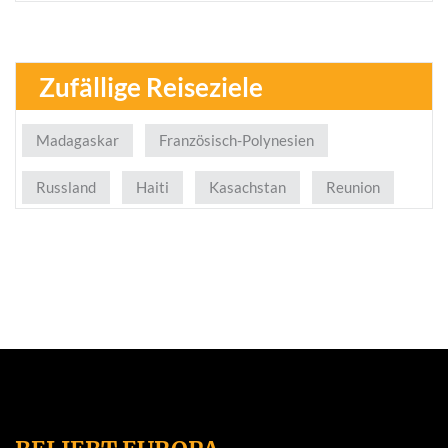
Zufällige Reiseziele
Madagaskar
Französisch-Polynesien
Russland
Haiti
Kasachstan
Reunion