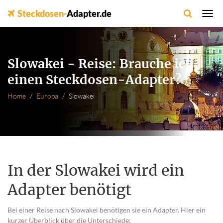
Steckdosen-
Adapter.de
Slowakei - Reise: Brauche ich
einen Steckdosen-Adapter?
Home
Europa
Slowakei
In der Slowakei wird ein
Adapter benötigt
Bei einer Reise nach Slowakei benötigen sie ein Adapter. Hier ein
kurzer Überblick über die Unterschiede: