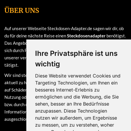
ÜBER UNS
Auf unserer Webseite Steckdosen-Adapter.de sagen wir dir, ob
du für deine nächste Reise einen
Steckdosenadapter
benötigst.
Das Angebot auf dieser Webseite ist
kostenlos
und finanziert
sich durch Provisionen, die wir erhalten, sofern du bei einem
Ihre Privatsphäre ist uns
unserer verlinkten Partner (z.B. Amazon) eine Bestellung
wichtig
tätigst.
Wir sind stets bemüht, die Informationen auf dieser Webseite
Diese Website verwendet Cookies und
aktuell zu halten. Dennoch sind Haftungsansprüche, welche sich
Targeting Technologien, um Ihnen ein
besseres Internet-Erlebnis zu
auf Schäden materieller oder ideeller Art beziehen, die durch die
ermöglichen und die Werbung, die Sie
Nutzung oder Nichtnutzung der dargebotenen Informationen
sehen, besser an Ihre Bedürfnisse
bzw. durch die Nutzung fehlerhafter und unvollständiger
anzupassen. Diese Technologien
Informationen verursacht wurden, grundsätzlich
nutzen wir außerdem, um Ergebnisse
ausgeschlossen.
zu messen, um zu verstehen, woher