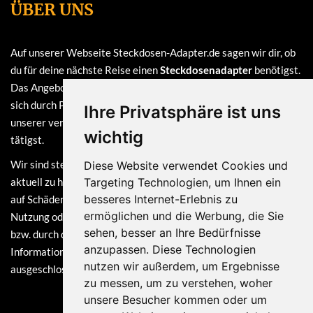
ÜBER UNS
Auf unserer Webseite Steckdosen-Adapter.de sagen wir dir, ob
du für deine nächste Reise einen
Steckdosenadapter
benötigst.
Das Angebot auf dieser Webseite ist
kostenlos
und finanziert
sich durch Provisionen, die wir erhalten, sofern du bei einem
Ihre Privatsphäre ist uns
unserer verlinkten Partner (z.B. Amazon) eine Bestellung
wichtig
tätigst.
Wir sind stets bemüht, die Informationen auf dieser Webseite
Diese Website verwendet Cookies und
aktuell zu halten. Dennoch sind Haftungsansprüche, welche sich
Targeting Technologien, um Ihnen ein
besseres Internet-Erlebnis zu
auf Schäden materieller oder ideeller Art beziehen, die durch die
ermöglichen und die Werbung, die Sie
Nutzung oder Nichtnutzung der dargebotenen Informationen
sehen, besser an Ihre Bedürfnisse
bzw. durch die Nutzung fehlerhafter und unvollständiger
anzupassen. Diese Technologien
Informationen verursacht wurden, grundsätzlich
nutzen wir außerdem, um Ergebnisse
ausgeschlossen.
zu messen, um zu verstehen, woher
unsere Besucher kommen oder um