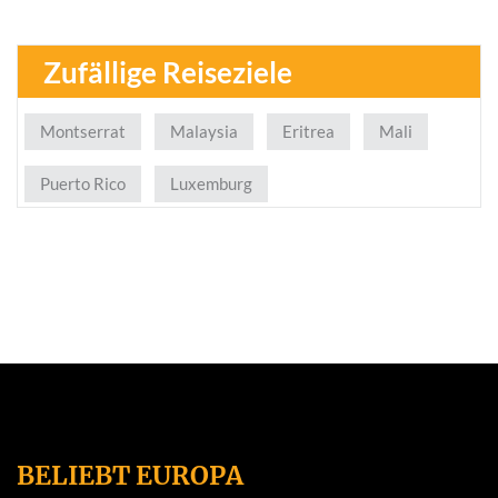
Zufällige Reiseziele
Montserrat
Malaysia
Eritrea
Mali
Puerto Rico
Luxemburg
BELIEBT EUROPA