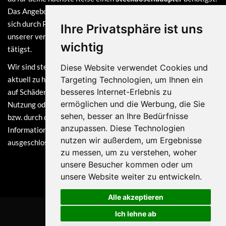
Das Angebot auf dieser Webseite ist
kostenlos
und finanziert
sich durch Provisionen, die wir erhalten, sofern du bei einem
Ihre Privatsphäre ist uns
unserer verlinkten Partner (z.B. Amazon) eine Bestellung
wichtig
tätigst.
Wir sind stets bemüht, die Informationen auf dieser Webseite
Diese Website verwendet Cookies und
aktuell zu halten. Dennoch sind Haftungsansprüche, welche sich
Targeting Technologien, um Ihnen ein
besseres Internet-Erlebnis zu
auf Schäden materieller oder ideeller Art beziehen, die durch die
ermöglichen und die Werbung, die Sie
Nutzung oder Nichtnutzung der dargebotenen Informationen
sehen, besser an Ihre Bedürfnisse
bzw. durch die Nutzung fehlerhafter und unvollständiger
anzupassen. Diese Technologien
Informationen verursacht wurden, grundsätzlich
nutzen wir außerdem, um Ergebnisse
ausgeschlossen.
zu messen, um zu verstehen, woher
unsere Besucher kommen oder um
unsere Website weiter zu entwickeln.
Alle akzeptieren
Ich lehne ab
© 2026 KTsys Solutions GmbH