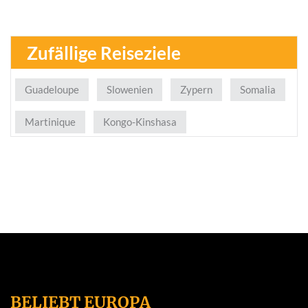
Zufällige Reiseziele
Guadeloupe
Slowenien
Zypern
Somalia
Martinique
Kongo-Kinshasa
BELIEBT EUROPA