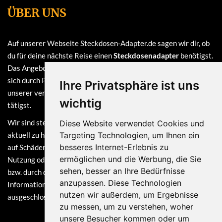
ÜBER UNS
Auf unserer Webseite Steckdosen-Adapter.de sagen wir dir, ob
du für deine nächste Reise einen
Steckdosenadapter
benötigst.
Das Angebot auf dieser Webseite ist
kostenlos
und finanziert
sich durch Provisionen, die wir erhalten, sofern du bei einem
Ihre Privatsphäre ist uns
unserer verlinkten Partner (z.B. Amazon) eine Bestellung
wichtig
tätigst.
Wir sind stets bemüht, die Informationen auf dieser Webseite
Diese Website verwendet Cookies und
aktuell zu halten. Dennoch sind Haftungsansprüche, welche sich
Targeting Technologien, um Ihnen ein
besseres Internet-Erlebnis zu
auf Schäden materieller oder ideeller Art beziehen, die durch die
ermöglichen und die Werbung, die Sie
Nutzung oder Nichtnutzung der dargebotenen Informationen
sehen, besser an Ihre Bedürfnisse
bzw. durch die Nutzung fehlerhafter und unvollständiger
anzupassen. Diese Technologien
Informationen verursacht wurden, grundsätzlich
nutzen wir außerdem, um Ergebnisse
ausgeschlossen.
zu messen, um zu verstehen, woher
unsere Besucher kommen oder um