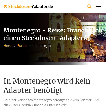
Steckdosen-
Adapter.de
Montenegro - Reise: Brauche ich
einen Steckdosen-Adapter?
Home
Europa
Montenegro
In Montenegro wird kein
Adapter benötigt
Bei einer Reise nach Montenegro benötigen sie kein Adapter. Hier
ein kurzer Überblick über die Unterschiede: