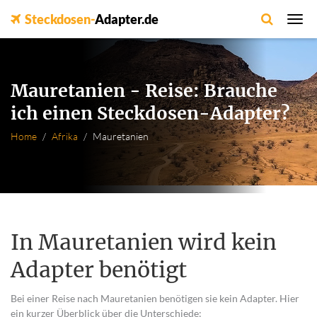
Steckdosen-
Adapter.de
Mauretanien - Reise: Brauche
ich einen Steckdosen-Adapter?
Home
Afrika
Mauretanien
In Mauretanien wird kein
Adapter benötigt
Bei einer Reise nach Mauretanien benötigen sie kein Adapter. Hier
ein kurzer Überblick über die Unterschiede: