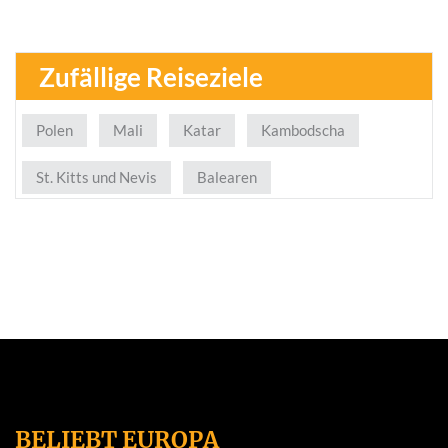
Zufällige Reiseziele
Polen
Mali
Katar
Kambodscha
St. Kitts und Nevis
Balearen
BELIEBT EUROPA