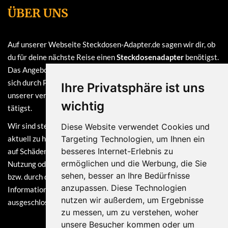
ÜBER UNS
Auf unserer Webseite Steckdosen-Adapter.de sagen wir dir, ob
du für deine nächste Reise einen
Steckdosenadapter
benötigst.
Das Angebot auf dieser Webseite ist
kostenlos
und finanziert
sich durch Provisionen, die wir erhalten, sofern du bei einem
Ihre Privatsphäre ist uns
unserer verlinkten Partner (z.B. Amazon) eine Bestellung
wichtig
tätigst.
Wir sind stets bemüht, die Informationen auf dieser Webseite
Diese Website verwendet Cookies und
aktuell zu halten. Dennoch sind Haftungsansprüche, welche sich
Targeting Technologien, um Ihnen ein
besseres Internet-Erlebnis zu
auf Schäden materieller oder ideeller Art beziehen, die durch die
ermöglichen und die Werbung, die Sie
Nutzung oder Nichtnutzung der dargebotenen Informationen
sehen, besser an Ihre Bedürfnisse
bzw. durch die Nutzung fehlerhafter und unvollständiger
anzupassen. Diese Technologien
Informationen verursacht wurden, grundsätzlich
nutzen wir außerdem, um Ergebnisse
ausgeschlossen.
zu messen, um zu verstehen, woher
unsere Besucher kommen oder um