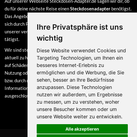
Auf unserer Webseite Steckdosen-Adapter.de sagen wir dir, ob
du für deine nächste Reise einen
Steckdosenadapter
benötigst.
Das Angebot auf dieser Webseite ist
kostenlos
und finanziert
sich durch Provisionen, die wir erhalten, sofern du bei einem
Ihre Privatsphäre ist uns
unserer verlinkten Partner (z.B. Amazon) eine Bestellung
wichtig
tätigst.
Wir sind stets bemüht, die Informationen auf dieser Webseite
Diese Website verwendet Cookies und
aktuell zu halten. Dennoch sind Haftungsansprüche, welche sich
Targeting Technologien, um Ihnen ein
besseres Internet-Erlebnis zu
auf Schäden materieller oder ideeller Art beziehen, die durch die
ermöglichen und die Werbung, die Sie
Nutzung oder Nichtnutzung der dargebotenen Informationen
sehen, besser an Ihre Bedürfnisse
bzw. durch die Nutzung fehlerhafter und unvollständiger
anzupassen. Diese Technologien
Informationen verursacht wurden, grundsätzlich
nutzen wir außerdem, um Ergebnisse
ausgeschlossen.
zu messen, um zu verstehen, woher
unsere Besucher kommen oder um
unsere Website weiter zu entwickeln.
Alle akzeptieren