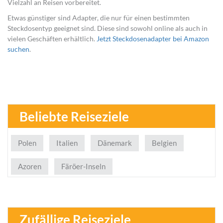
Vielzahl an Reisen vorbereitet.
Etwas günstiger sind Adapter, die nur für einen bestimmten
Steckdosentyp geeignet sind. Diese sind sowohl online als auch in
vielen Geschäften erhältlich.
Jetzt Steckdosenadapter bei Amazon
suchen
.
Beliebte Reiseziele
Polen
Italien
Dänemark
Belgien
Azoren
Färöer-Inseln
Zufällige Reiseziele