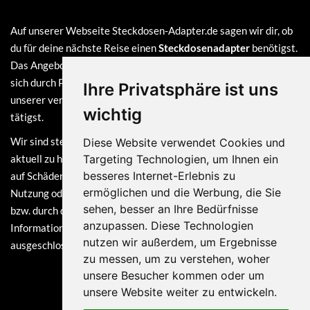
Auf unserer Webseite Steckdosen-Adapter.de sagen wir dir, ob
du für deine nächste Reise einen
Steckdosenadapter
benötigst.
Das Angebot auf dieser Webseite ist
kostenlos
und finanziert
sich durch Provisionen, die wir erhalten, sofern du bei einem
Ihre Privatsphäre ist uns
unserer verlinkten Partner (z.B. Amazon) eine Bestellung
wichtig
tätigst.
Wir sind stets bemüht, die Informationen auf dieser Webseite
Diese Website verwendet Cookies und
aktuell zu halten. Dennoch sind Haftungsansprüche, welche sich
Targeting Technologien, um Ihnen ein
besseres Internet-Erlebnis zu
auf Schäden materieller oder ideeller Art beziehen, die durch die
ermöglichen und die Werbung, die Sie
Nutzung oder Nichtnutzung der dargebotenen Informationen
sehen, besser an Ihre Bedürfnisse
bzw. durch die Nutzung fehlerhafter und unvollständiger
anzupassen. Diese Technologien
Informationen verursacht wurden, grundsätzlich
nutzen wir außerdem, um Ergebnisse
ausgeschlossen.
zu messen, um zu verstehen, woher
unsere Besucher kommen oder um
unsere Website weiter zu entwickeln.