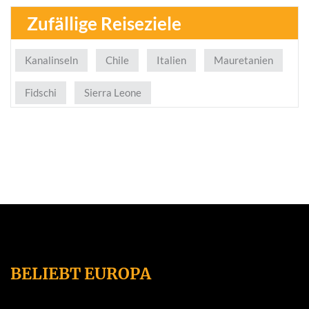
Zufällige Reiseziele
Kanalinseln
Chile
Italien
Mauretanien
Fidschi
Sierra Leone
BELIEBT EUROPA