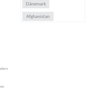
Dänemark
Afghanistan
ändern
len