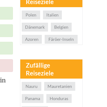
Reiseziele
Polen
Italien
Dänemark
Belgien
Azoren
Färöer-Inseln
Zufällige
Reiseziele
in
Nauru
Mauretanien
Panama
Honduras