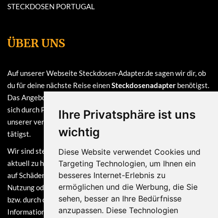
STECKDOSEN PORTUGAL
ÜBER UNS
Auf unserer Webseite Steckdosen-Adapter.de sagen wir dir, ob
du für deine nächste Reise einen
Steckdosenadapter
benötigst.
Das Angebot auf dieser Webseite ist
kostenlos
und finanziert
sich durch Provisionen, die wir erhalten, sofern du bei einem
Ihre Privatsphäre ist uns
unserer verlinkten Partner (z.B. Amazon) eine Bestellung
wichtig
tätigst.
Wir sind stets bemüht, die Informationen auf dieser Webseite
Diese Website verwendet Cookies und
aktuell zu halten. Dennoch sind Haftungsansprüche, welche sich
Targeting Technologien, um Ihnen ein
besseres Internet-Erlebnis zu
auf Schäden materieller oder ideeller Art beziehen, die durch die
ermöglichen und die Werbung, die Sie
Nutzung oder Nichtnutzung der dargebotenen Informationen
sehen, besser an Ihre Bedürfnisse
bzw. durch die Nutzung fehlerhafter und unvollständiger
anzupassen. Diese Technologien
Informationen verursacht wurden, grundsätzlich