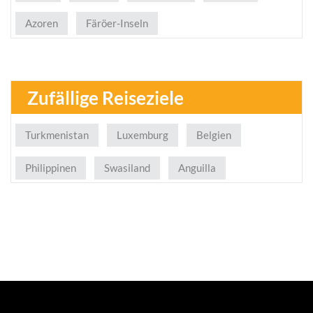
Azoren
Färöer-Inseln
Zufällige Reiseziele
Turkmenistan
Luxemburg
Belgien
Philippinen
Swasiland
Anguilla