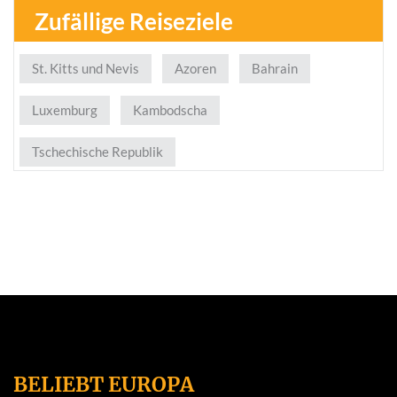
Zufällige Reiseziele
St. Kitts und Nevis
Azoren
Bahrain
Luxemburg
Kambodscha
Tschechische Republik
BELIEBT EUROPA