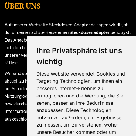
ÜBER UNS
Auf unserer Webseite Steckdosen-Adapter.de sagen wir dir, ob
du für deine nächste Reise einen
Steckdosenadapter
benötigst.
Das Angebot auf dieser Webseite ist
kostenlos
und finanziert
sich durch Provisionen, die wir erhalten, sofern du bei einem
Ihre Privatsphäre ist uns
unserer verlinkten Partner (z.B. Amazon) eine Bestellung
wichtig
tätigst.
Wir sind stets bemüht, die Informationen auf dieser Webseite
Diese Website verwendet Cookies und
aktuell zu halten. Dennoch sind Haftungsansprüche, welche sich
Targeting Technologien, um Ihnen ein
besseres Internet-Erlebnis zu
auf Schäden materieller oder ideeller Art beziehen, die durch die
ermöglichen und die Werbung, die Sie
Nutzung oder Nichtnutzung der dargebotenen Informationen
sehen, besser an Ihre Bedürfnisse
bzw. durch die Nutzung fehlerhafter und unvollständiger
anzupassen. Diese Technologien
Informationen verursacht wurden, grundsätzlich
nutzen wir außerdem, um Ergebnisse
ausgeschlossen.
zu messen, um zu verstehen, woher
unsere Besucher kommen oder um