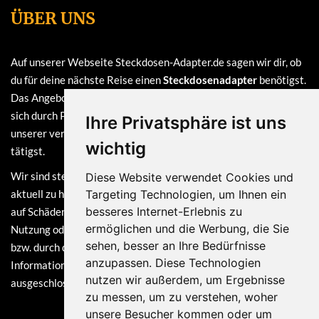
ÜBER UNS
Auf unserer Webseite Steckdosen-Adapter.de sagen wir dir, ob
du für deine nächste Reise einen
Steckdosenadapter
benötigst.
Das Angebot auf dieser Webseite ist
kostenlos
und finanziert
sich durch Provisionen, die wir erhalten, sofern du bei einem
Ihre Privatsphäre ist uns
unserer verlinkten Partner (z.B. Amazon) eine Bestellung
wichtig
tätigst.
Wir sind stets bemüht, die Informationen auf dieser Webseite
Diese Website verwendet Cookies und
aktuell zu halten. Dennoch sind Haftungsansprüche, welche sich
Targeting Technologien, um Ihnen ein
besseres Internet-Erlebnis zu
auf Schäden materieller oder ideeller Art beziehen, die durch die
ermöglichen und die Werbung, die Sie
Nutzung oder Nichtnutzung der dargebotenen Informationen
sehen, besser an Ihre Bedürfnisse
bzw. durch die Nutzung fehlerhafter und unvollständiger
anzupassen. Diese Technologien
Informationen verursacht wurden, grundsätzlich
nutzen wir außerdem, um Ergebnisse
ausgeschlossen.
zu messen, um zu verstehen, woher
unsere Besucher kommen oder um