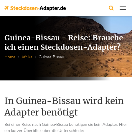
Steckdosen-
Adapter.de
Guinea-Bissau - Reise: Brauche
ich einen Steckdosen-Adapter?
Home
Afrika
Guinea-Bissau
In Guinea-Bissau wird kein
Adapter benötigt
Bei einer Reise nach Guinea-Bissau benötigen sie kein Adapter. Hier
ein kurzer Überblick über die Unterschiede: