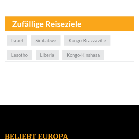
Zufällige Reiseziele
Israel
Simbabwe
Kongo-Brazzaville
Lesotho
Liberia
Kongo-Kinshasa
BELIEBT EUROPA