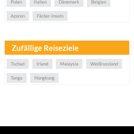
Polen
Italien
Dänemark
Belgien
Azoren
Färöer-Inseln
Zufällige Reiseziele
Tschad
Irland
Malaysia
Weißrussland
Tonga
Hongkong