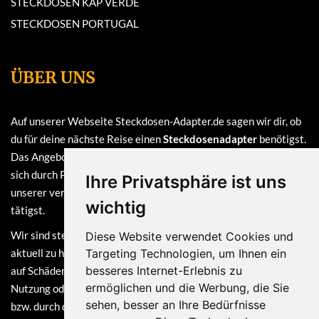
STECKDOSEN KAP VERDE
STECKDOSEN PORTUGAL
ÜBER UNS
Auf unserer Webseite Steckdosen-Adapter.de sagen wir dir, ob
du für deine nächste Reise einen
Steckdosenadapter
benötigst.
Das Angebot auf dieser Webseite ist
kostenlos
und finanziert
sich durch Provisionen, die wir erhalten, sofern du bei einem
Ihre Privatsphäre ist uns
unserer verlinkten Partner (z.B. Amazon) eine Bestellung
wichtig
tätigst.
Wir sind stets bemüht, die Informationen auf dieser Webseite
Diese Website verwendet Cookies und
aktuell zu halten. Dennoch sind Haftungsansprüche, welche sich
Targeting Technologien, um Ihnen ein
besseres Internet-Erlebnis zu
auf Schäden materieller oder ideeller Art beziehen, die durch die
ermöglichen und die Werbung, die Sie
Nutzung oder Nichtnutzung der dargebotenen Informationen
sehen, besser an Ihre Bedürfnisse
bzw. durch die Nutzung fehlerhafter und unvollständiger