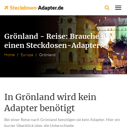
Steckdosen-
Adapter.de
Grönland - Reise: Brauche ich
einen Steckdosen-Adapter?
Home
Europa
Grönland
In Grönland wird kein
Adapter benötigt
Bei einer Reise nach Grönland benötigen sie kein Adapter. Hier ein
kurzer Überblick über die Unterschiede: