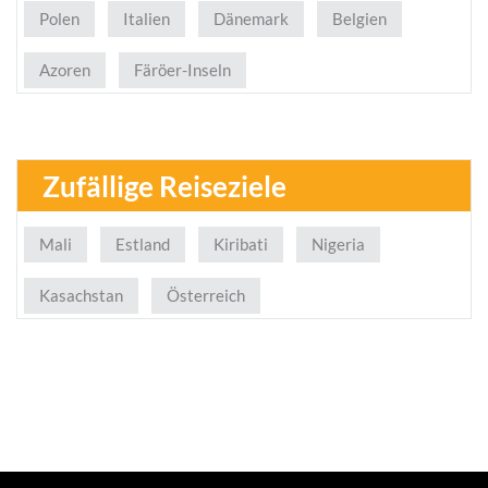
Polen
Italien
Dänemark
Belgien
Azoren
Färöer-Inseln
Zufällige Reiseziele
Mali
Estland
Kiribati
Nigeria
Kasachstan
Österreich