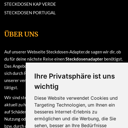
STECKDOSEN KAP VERDE
STECKDOSEN PORTUGAL
ÜBER UNS
Auf unserer Webseite Steckdosen-Adapter.de sagen wir dir, ob
du für deine nächste Reise einen
Steckdosenadapter
benötigst.
Das Angebot auf dieser Webseite ist
kostenlos
und finanziert
sich durch Provisionen, die wir erhalten, sofern du bei einem
Ihre Privatsphäre ist uns
unserer verlinkten Partner (z.B. Amazon) eine Bestellung
wichtig
tätigst.
Wir sind stets bemüht, die Informationen auf dieser Webseite
Diese Website verwendet Cookies und
aktuell zu halten. Dennoch sind Haftungsansprüche, welche sich
Targeting Technologien, um Ihnen ein
besseres Internet-Erlebnis zu
auf Schäden materieller oder ideeller Art beziehen, die durch die
ermöglichen und die Werbung, die Sie
Nutzung oder Nichtnutzung der dargebotenen Informationen
sehen, besser an Ihre Bedürfnisse
bzw. durch die Nutzung fehlerhafter und unvollständiger