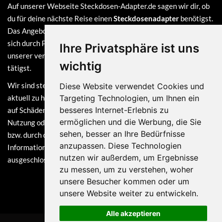
Auf unserer Webseite Steckdosen-Adapter.de sagen wir dir, ob
du für deine nächste Reise einen
Steckdosenadapter
benötigst.
Das Angebot auf dieser Webseite ist
kostenlos
und finanziert
sich durch Provisionen, die wir erhalten, sofern du bei einem
Ihre Privatsphäre ist uns
unserer verlinkten Partner (z.B. Amazon) eine Bestellung
wichtig
tätigst.
Wir sind stets bemüht, die Informationen auf dieser Webseite
Diese Website verwendet Cookies und
aktuell zu halten. Dennoch sind Haftungsansprüche, welche sich
Targeting Technologien, um Ihnen ein
besseres Internet-Erlebnis zu
auf Schäden materieller oder ideeller Art beziehen, die durch die
ermöglichen und die Werbung, die Sie
Nutzung oder Nichtnutzung der dargebotenen Informationen
sehen, besser an Ihre Bedürfnisse
bzw. durch die Nutzung fehlerhafter und unvollständiger
anzupassen. Diese Technologien
Informationen verursacht wurden, grundsätzlich
nutzen wir außerdem, um Ergebnisse
ausgeschlossen.
zu messen, um zu verstehen, woher
unsere Besucher kommen oder um
unsere Website weiter zu entwickeln.
Alle akzeptieren