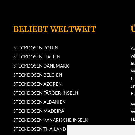
BELIEBT WELTWEIT
STECKDOSEN POLEN
A
wi
STECKDOSEN ITALIEN
S
STECKDOSEN DÄNEMARK
W
STECKDOSEN BELGIEN
Pr
STECKDOSEN AZOREN
un
STECKDOSEN FÄRÖER-INSELN
Be
STECKDOSEN ALBANIEN
Wi
STECKDOSEN MADEIRA
We
Ha
STECKDOSEN KANARISCHE INSELN
ma
STECKDOSEN THAILAND
N