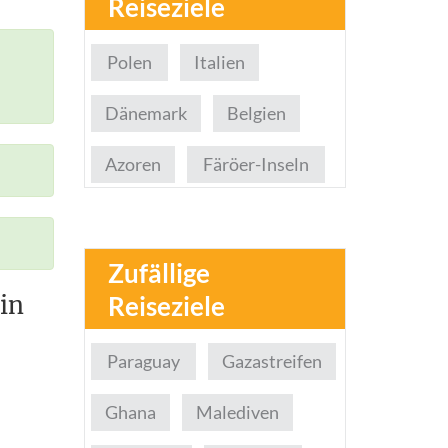
Reiseziele
Polen
Italien
Dänemark
Belgien
Azoren
Färöer-Inseln
Zufällige
in
Reiseziele
Paraguay
Gazastreifen
Ghana
Malediven