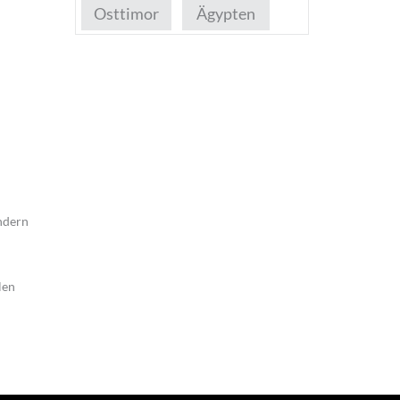
Osttimor
Ägypten
ändern
len