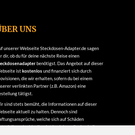
ÜBER UNS
uf unserer Webseite Steckdosen-Adapter.de sagen
r dir, ob du für deine nächste Reise einen
teckdosenadapter
benötigst. Das Angebot auf dieser
ebseite ist
kostenlos
und finanziert sich durch
ovisionen, die wir erhalten, sofern du bei einem
serer verlinkten Partner (z.B. Amazon) eine
stellung tätigst.
r sind stets bemüht, die Informationen auf dieser
bseite aktuell zu halten. Dennoch sind
ftungsansprüche, welche sich auf Schäden
terieller oder ideeller Art beziehen, die durch die
utzung oder Nichtnutzung der dargebotenen